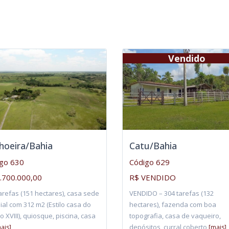
Vendido
hoeira/Bahia
Catu/Bahia
go 630
Código 629
.700.000,00
R$ VENDIDO
arefas (151 hectares), casa sede
VENDIDO – 304 tarefas (132
ial com 312 m2 (Estilo casa do
hectares), fazenda com boa
o XVIII), quiosque, piscina, casa
topografia, casa de vaqueiro,
depósitos, curral coberto
ais]
[mais]