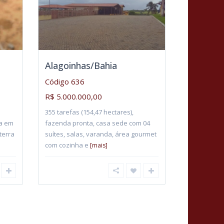
Alagoinhas/Bahia
Código 636
R$ 5.000.000,00
355 tarefas (154,47 hectares),
da em
fazenda pronta, casa sede com 04
terra
suítes, salas, varanda, área gourmet
com cozinha e
[mais]