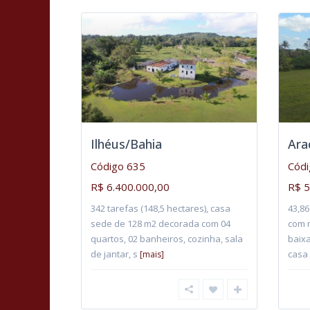
Ilhéus/Bahia
Ara
Código 635
Códi
R$ 6.400.000,00
R$ 5
342 tarefas (148,5 hectares), casa
43,86
sede de 128 m2 decorada com 04
com m
quartos, 02 banheiros, cozinha, sala
baix
de jantar, s
casa
[mais]