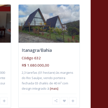
Itanagra/Bahia
Código 632
R$ 1.680.000,00
.000
2,3 tarefas (01 hectare) às margens
ente
do Rio Sauípe, vendo porteira
ssui
fechada 03 chalés de 40 m² com
design integrado à
[mais]