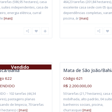
 tarefas (586,95 hectares), casa
464,23 tarefas (201,84 hectares),
, suítes independentes, casa de
excelente casa sede com 05 qua
iro, energia elétrica, curral
dependências completas, vara
le
piscina, ár
[mais]
[mais]
Vendido
uca/Bahia
Mata de São João/Bahi
go 622
Código 621
VENDIDO
R$ 2.200.000,00
DO – 102 tarefas (44,34
50 tarefas (21,7 hectares), casa
ares), pastagens planas
mobilhada, alto padrão, 04 suíte
sando de limpeza, 70 tarefas
banheiros sociais, piscina,
3 hectares) c
churrasquei
[mais]
[mais]