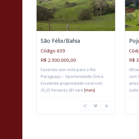
São Félix/Bahia
Poj
Código 639
Códi
R$ 2.500.000,00
R$ 3
Fazenda com vista para o Rio
08 ta
Paraguaçu – Oportunidade Única
com 0
Excelente propriedade rural com
anexa
35,25 hectares (81 tare
suite
[mais]