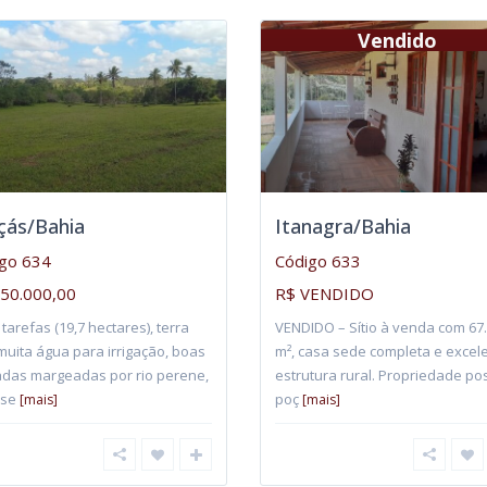
Vendido
çás/Bahia
Itanagra/Bahia
go 634
Código 633
50.000,00
R$ VENDIDO
 tarefas (19,7 hectares), terra
VENDIDO – Sítio à venda com 67
uita água para irrigação, boas
m², casa sede completa e excel
adas margeadas por rio perene,
estrutura rural. Propriedade po
 se
poç
[mais]
[mais]