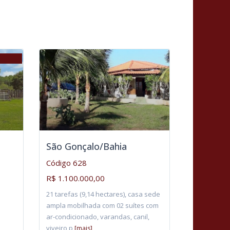
São Gonçalo/Bahia
Código 628
R$ 1.100.000,00
21 tarefas (9,14 hectares), casa sede
ampla mobilhada com 02 suítes com
ar-condicionado, varandas, canil,
viveiro p
[mais]