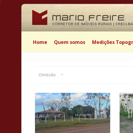
:
Home
Quem somos
Medições Topogr
Omissão