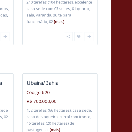
240 tarefas (104 hectares), excelente
rtos,
casa sede com 03 suites, 01 quarto,
ndas,
sala, varanda, suíte para
funcionário, 02
[mais]
a
Ubaíra/Bahia
Código 620
R$ 700.000,00
 sede
152 tarefas (66 hectares), casa sede,
s, 02
casa de vaqueiro, curral com tronco,
46 tarefas (20 hectares) de
pastagens, r
[mais]