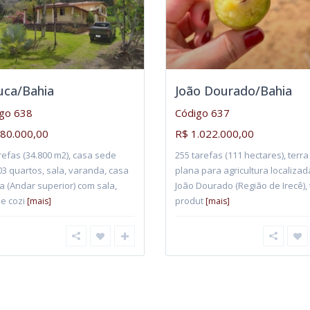
uca/Bahia
João Dourado/Bahia
go 638
Código 637
80.000,00
R$ 1.022.000,00
refas (34.800 m2), casa sede
255 tarefas (111 hectares), terra
3 quartos, sala, varanda, casa
plana para agricultura localiza
 (Andar superior) com sala,
João Dourado (Região de Irecê), 
 e cozi
produt
[mais]
[mais]