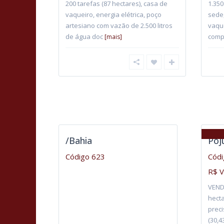
200 tarefas (87 hectares), casa de
1.350
vaqueiro, energia elétrica, poço
sede
artesiano com vazão de 2.500 litros
vaque
de água doc
comp
[mais]
/Bahia
Poj
Código 623
Códi
R$ 
VENDI
hect
preci
(30,4