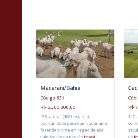
Macarani/Bahia
Cac
Código 631
Códi
R$ 6.300.000,00
R$ 7
938 tarefas (408 hectares),
347 t
oportunidade para quem quer uma
colon
fazenda pronta em região de alta
sécul
valorização da pecuári
de
[mais]
[m