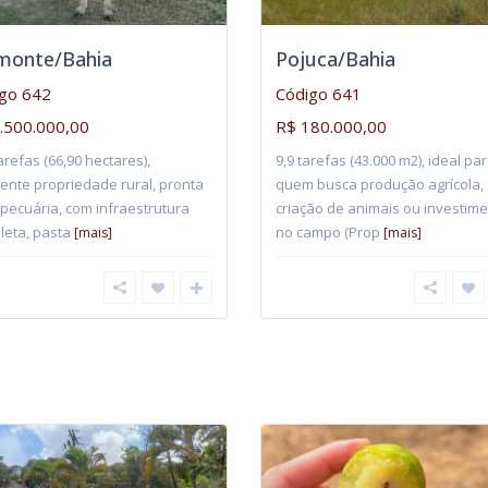
monte/Bahia
Pojuca/Bahia
go 642
Código 641
.500.000,00
R$ 180.000,00
arefas (66,90 hectares),
9,9 tarefas (43.000 m2), ideal pa
ente propriedade rural, pronta
quem busca produção agrícola,
pecuária, com infraestrutura
criação de animais ou investim
leta, pasta
no campo (Prop
[mais]
[mais]