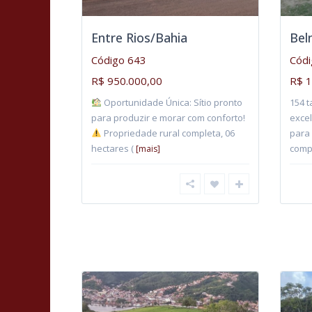
Entre Rios/Bahia
Bel
Código 643
Códi
R$ 950.000,00
R$ 1
Oportunidade Única: Sítio pronto
154 t
para produzir e morar com conforto!
excel
Propriedade rural completa, 06
para 
hectares (
comp
[mais]