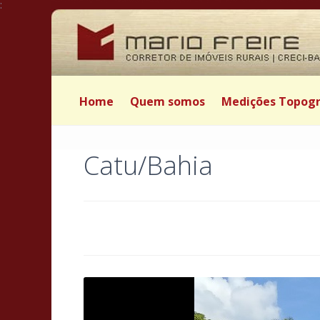
:
Home
Quem somos
Medições Topogr
Catu/Bahia