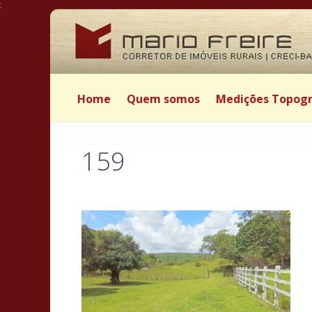
:
Home
Quem somos
Medições Topogr
159
Postado por Mário Freire em 5 de abril de 2025
|
|