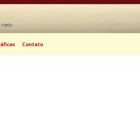
áficas
Contato
|
0