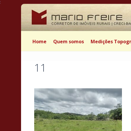
:
Home
Quem somos
Medições Topogr
11
Postado por Mário Freire em 12 de março de 2024
|