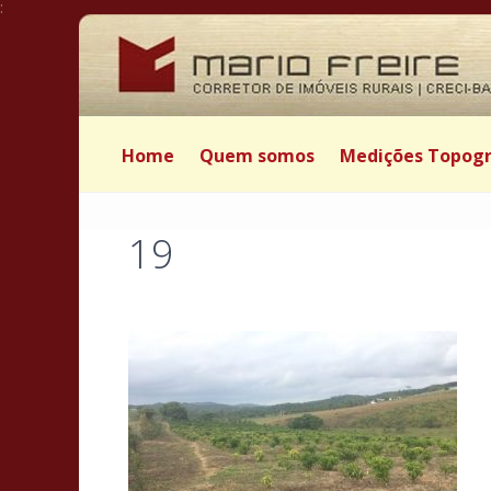
:
Home
Quem somos
Medições Topogr
19
Postado por Mário Freire em 8 de maio de 2018
|
|