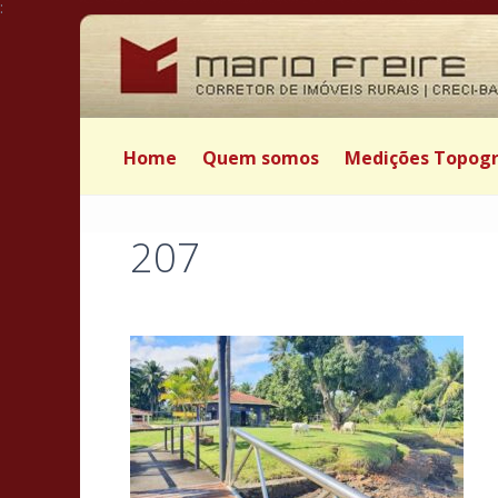
:
Home
Quem somos
Medições Topogr
207
Postado por Mário Freire em 27 de maio de 2025
|
|