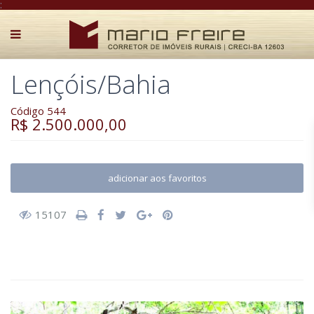
:
Lençóis/Bahia
Código 544
R$ 2.500.000,00
adicionar aos favoritos
15107