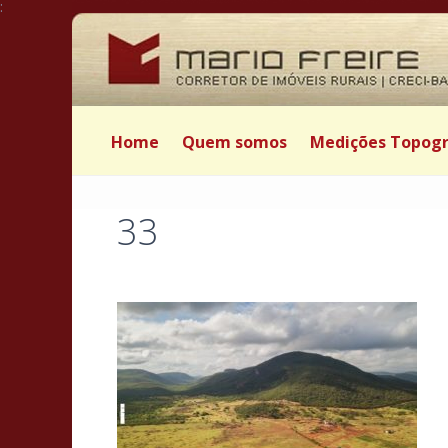
:
Home
Quem somos
Medições Topogr
33
Postado por Mário Freire em 8 de abril de 2019
|
|