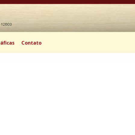
áficas
Contato
|
0