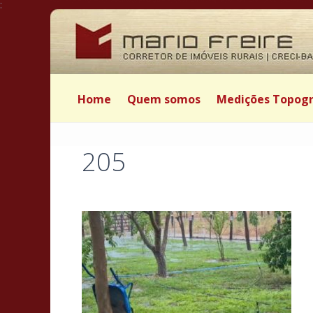
:
Home
Quem somos
Medições Topogr
205
Postado por Mário Freire em 14 de junho de 2025
|