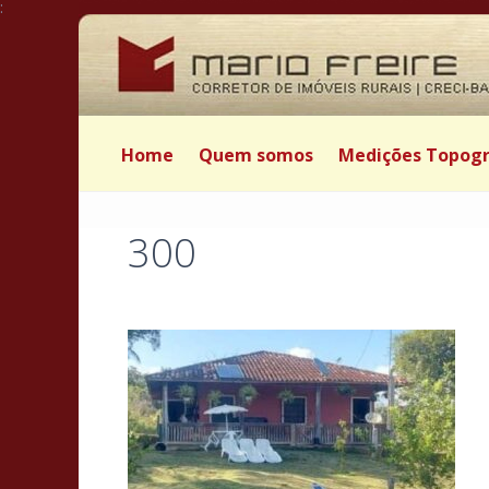
:
Home
Quem somos
Medições Topogr
300
Postado por Mário Freire em 6 de março de 2025
|