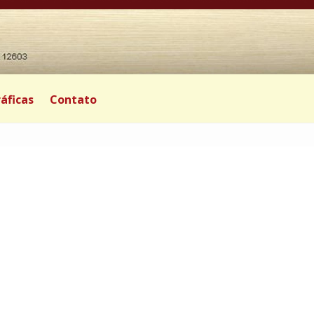
áficas
Contato
|
0