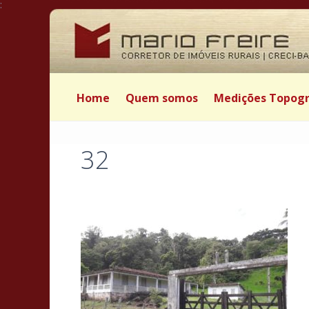
:
Home
Quem somos
Medições Topogr
32
Postado por Mário Freire em 27 de março de 2025
|