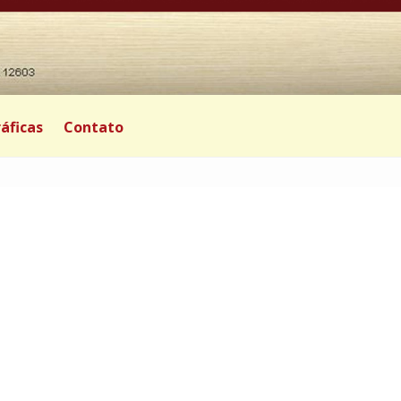
áficas
Contato
|
0