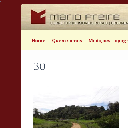
:
Home
Quem somos
Medições Topogr
30
Postado por Mário Freire em 27 de março de 2025
|