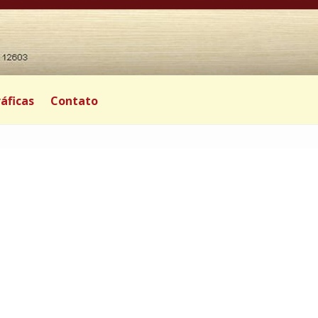
áficas
Contato
|
0