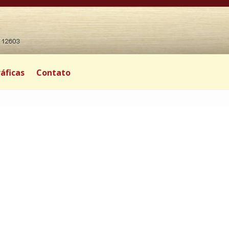
áficas
Contato
|
0