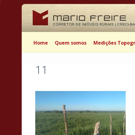
:
Home
Quem somos
Medições Topogr
11
Postado por Mário Freire em 19 de junho de 2019
|