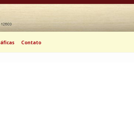
áficas
Contato
|
0