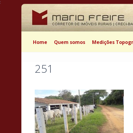
:
Home
Quem somos
Medições Topogr
251
Postado por Mário Freire em 12 de março de 2025
|