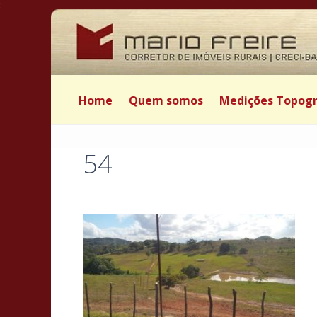
:
Home
Quem somos
Medições Topogr
54
Postado por Mário Freire em 26 de março de 2019
|