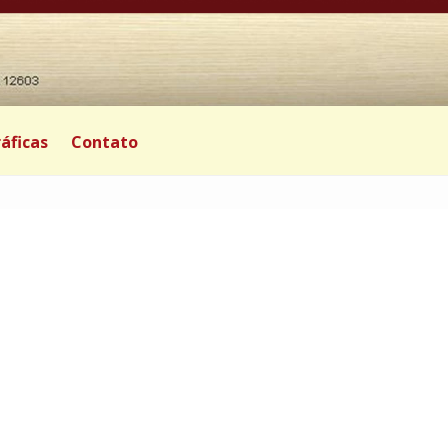
áficas
Contato
|
0