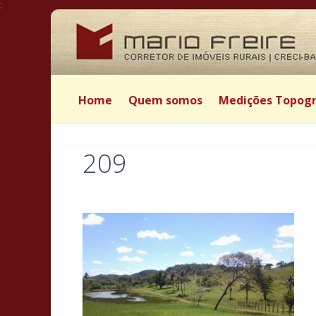
:
Home
Quem somos
Medições Topogr
209
Postado por Mário Freire em 5 de abril de 2022
|
|