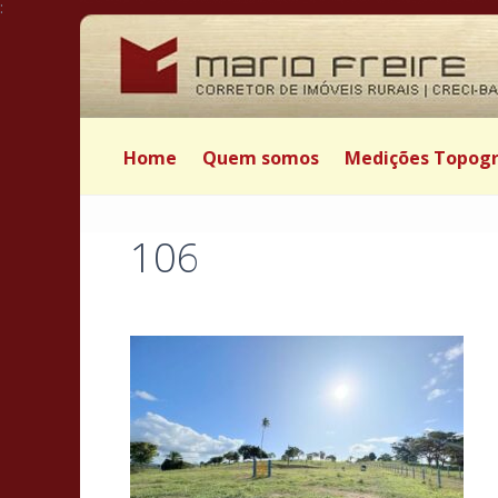
:
Home
Quem somos
Medições Topogr
106
Postado por Mário Freire em 19 de abril de 2026
|
|