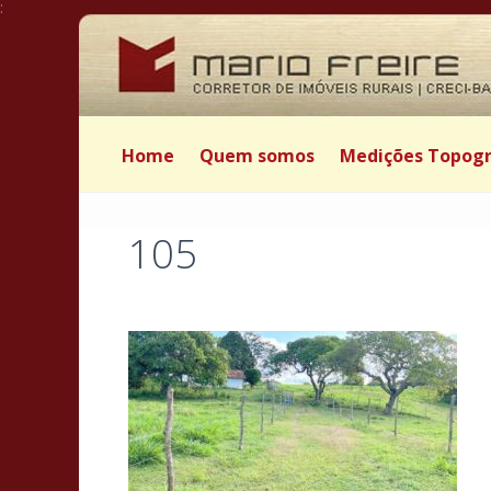
:
Home
Quem somos
Medições Topogr
105
Postado por Mário Freire em 19 de abril de 2026
|
|