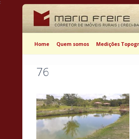
:
Home
Quem somos
Medições Topogr
76
Postado por Mário Freire em 28 de novembro de 2021