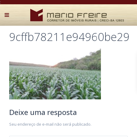
:
9cffb78211e94960be29
Deixe uma resposta
Seu endereço de e-mail não será publicado.