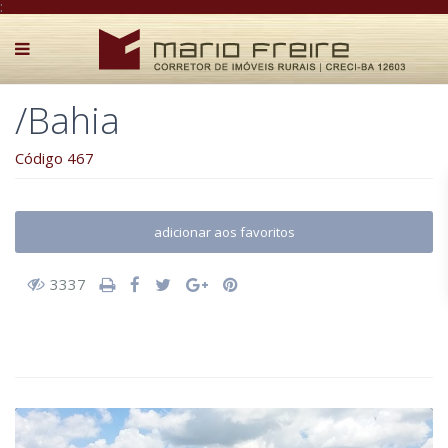
:
/Bahia
Código 467
adicionar aos favoritos
3337