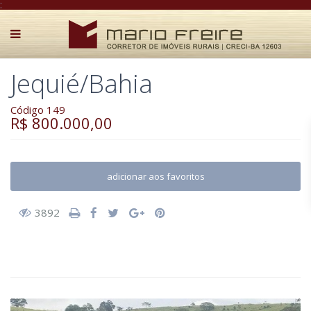
:
Jequié/Bahia
Código 149
R$ 800.000,00
adicionar aos favoritos
3892