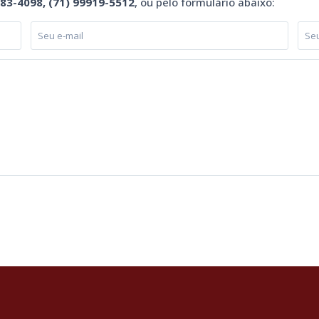
983-4098, (71) 99919-5512
, ou pelo formulário abaixo: