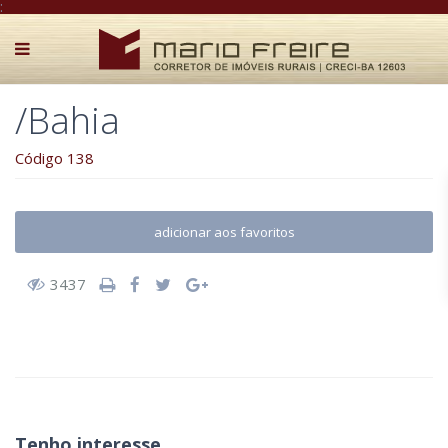
:
/Bahia
Código 138
adicionar aos favoritos
3437
Tenho interesse